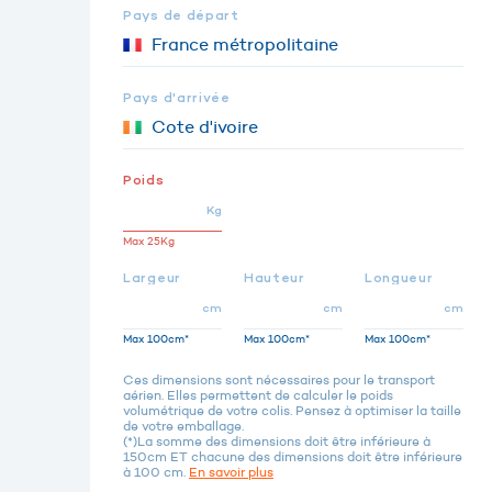
Pays de départ
Pays d'arrivée
Poids
Kg
Max 25Kg
Largeur
Hauteur
Longueur
cm
cm
cm
Max 100cm*
Max 100cm*
Max 100cm*
Ces dimensions sont nécessaires pour le transport
aérien. Elles permettent de calculer le poids
volumétrique de votre colis. Pensez à optimiser la taille
de votre emballage.
(*)La somme des dimensions doit être inférieure à
150cm ET chacune des dimensions doit être inférieure
à 100 cm.
En savoir plus