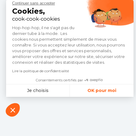
Continuer sans accepter
Cookies,
cook-cook-cookies
Hop-hop-hop, il ne s'agit pas du
dernier tube à la mode.
Les
cookies nous permettent simplement de mieux vous
connaître. Si vous acceptez leur utilisation, nous pourrons
vous proposer des offres et services personnalisés,
améliorer votre expérience sur notre site, sécuriser votre
connexion et réaliser des statistiques de visites.
Lire la politique de confidentialité
Consentements certifiés par
Je choisis
OK pour moi
Plateforme de Gestion du Consentement : Personnalisez vos Optio
Axeptio consent
Notre plateforme vous permet d'adapter et de gérer vos paramètres 